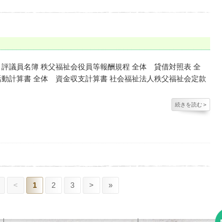
評議員名簿 秩父福祉会役員等報酬規程 全体 貸借対照表 全
動計算書 全体 資金収支計算書 社会福祉法人秩父福祉会定款
続きを読む
>
<
1
2
3
>
»