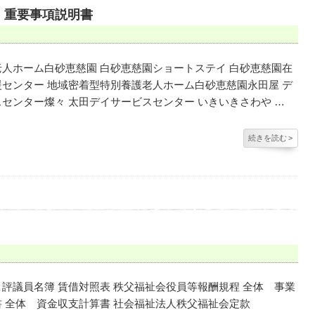
 重要事項説明書
人ホーム白砂恵慈園 白砂恵慈園ショートステイ 白砂恵慈園在
センター 地域密着型特別養護老人ホーム白砂恵慈園永田屋 デ
センター燦々 太田デイサービスセンター いきいきさわや …
続きを読む
>
評議員名簿 賃借対照表 秩父福祉会役員等報酬規程 全体 事業
 全体 資金収支計算書 社会福祉法人秩父福祉会定款