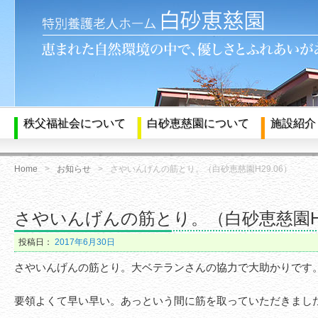
秩父福祉会について
白砂恵慈園について
施設紹介
Home
お知らせ
さやいんげんの筋とり。（白砂恵慈園H29.06）
さやいんげんの筋とり。（白砂恵慈園H2
投稿日：
2017年6月30日
さやいんげんの筋とり。大ベテランさんの協力で大助かりです
要領よくて早い早い。あっという間に筋を取っていただきまし