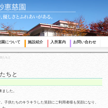
慈園について
施設紹介
入所案内
お問い合わせ
供たちと
供たちと
来ました。
です。子供たちのキラキラした笑顔にご利用者様も笑顔になり、
した。