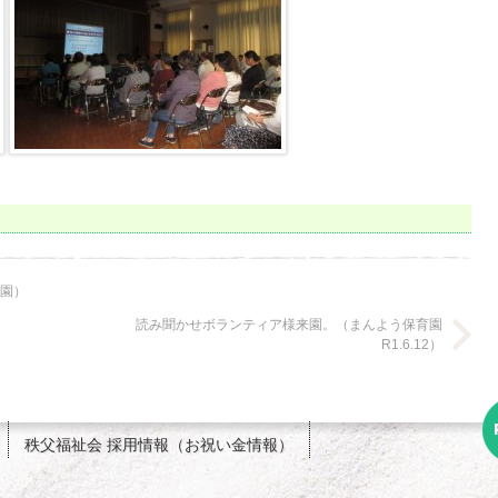
慈園）
読み聞かせボランティア様来園。（まんよう保育園
R1.6.12）
秩父福祉会 採用情報（お祝い金情報）