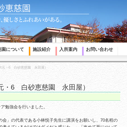
慈園について
施設紹介
入所案内
お問い合わせ
R元・6 白砂恵慈園 永田屋）
元・6 白砂恵慈園 永田屋）
ケア勉強会を行いました。
の会」の代表である小林悦子先生に講演をお願いし、70名程の
で考えているだけではダメだと感じた。」「改めて死について