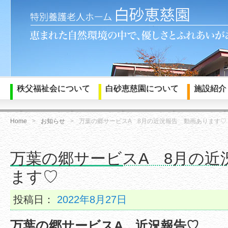
秩父福祉会について
白砂恵慈園について
施設紹介
Home
お知らせ
万葉の郷サービスA 8月の近況報告 動画あります♡
万葉の郷サービスA 8月の近
ます♡
投稿日：
2022年8月27日
万葉の郷サービスA 近況報告♡